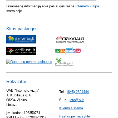
Išsamesnę informaciją apie paslaugas rasite
Interneto vizijos
svetainėje.
Kitos paslaugos
Rekvizitai
UAB "Interneto vizija"
Tel.:
(8~5) 2324444
J. Kubiliaus g. 6
08234 Vilnius
El. p.:
info@iv.lt
Lietuva
Klientų sistema
Įm. kodas: 126350731
Paštas per naršyklę
PVM kodas: LT263507314