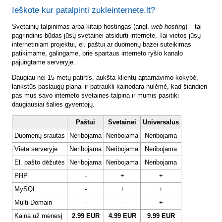
Ieškote kur patalpinti zukleinternete.lt?
Svetainių talpinimas arba kitaip hostingas (angl.
web hosting
) – tai
pagrindinis būdas jūsų svetainei atsidurti internete. Tai vietos jūsų
internetiniam projektui, el. paštui ar duomenų bazei suteikimas
patikimame, galingame, prie spartaus interneto ryšio kanalo
pajungtame serveryje.
Daugiau nei 15 metų patirtis, aukšta klientų aptarnavimo kokybė,
lankstūs paslaugų planai ir patraukli kainodara nulėmė, kad šiandien
pas mus savo interneto svetaines talpina ir mumis pasitiki
daugiausiai šalies gyventojų.
Paštui
Svetainei
Universalus
Duomenų srautas
Neribojama
Neribojama
Neribojama
Vieta serveryje
Neribojama
Neribojama
Neribojama
El. pašto dėžutės
Neribojama
Neribojama
Neribojama
PHP
-
+
+
MySQL
-
+
+
Multi-Domain
-
-
+
Kaina už mėnesį
2.99 EUR
4.99 EUR
9.99 EUR