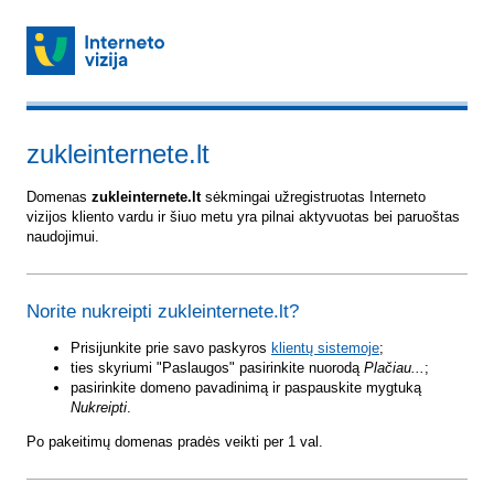
zukleinternete.lt
Domenas
zukleinternete.lt
sėkmingai užregistruotas Interneto
vizijos kliento vardu ir šiuo metu yra pilnai aktyvuotas bei paruoštas
naudojimui.
Norite nukreipti zukleinternete.lt?
Prisijunkite prie savo paskyros
klientų sistemoje
;
ties skyriumi "Paslaugos" pasirinkite nuorodą
Plačiau...
;
pasirinkite domeno pavadinimą ir paspauskite mygtuką
Nukreipti
.
Po pakeitimų domenas pradės veikti per 1 val.