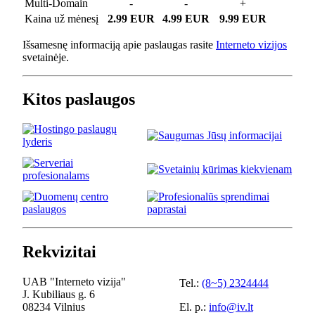
Multi-Domain
-
-
+
Kaina už mėnesį
2.99 EUR
4.99 EUR
9.99 EUR
Išsamesnę informaciją apie paslaugas rasite
Interneto vizijos
svetainėje.
Kitos paslaugos
Rekvizitai
UAB "Interneto vizija"
Tel.:
(8~5) 2324444
J. Kubiliaus g. 6
08234 Vilnius
El. p.:
info@iv.lt