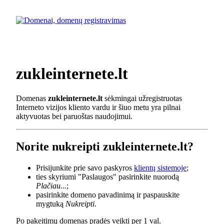
zukleinternete.lt
Domenas
zukleinternete.lt
sėkmingai užregistruotas
Interneto vizijos kliento vardu ir šiuo metu yra pilnai
aktyvuotas bei paruoštas naudojimui.
Norite nukreipti zukleinternete.lt?
Prisijunkite prie savo paskyros
klientų sistemoje
;
ties skyriumi "Paslaugos" pasirinkite nuorodą
Plačiau...
;
pasirinkite domeno pavadinimą ir paspauskite
mygtuką
Nukreipti
.
Po pakeitimų domenas pradės veikti per 1 val.