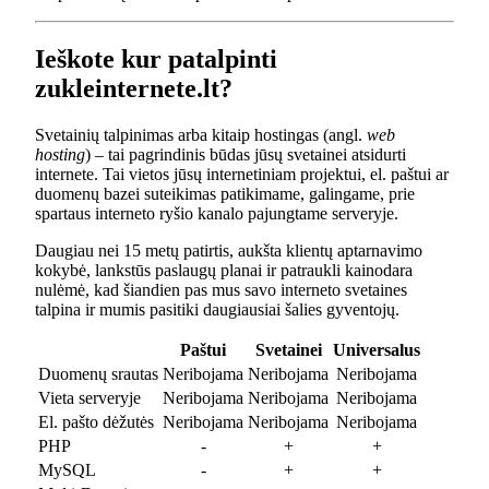
Ieškote kur patalpinti
zukleinternete.lt?
Svetainių talpinimas arba kitaip hostingas (angl.
web
hosting
) – tai pagrindinis būdas jūsų svetainei atsidurti
internete. Tai vietos jūsų internetiniam projektui, el. paštui ar
duomenų bazei suteikimas patikimame, galingame, prie
spartaus interneto ryšio kanalo pajungtame serveryje.
Daugiau nei 15 metų patirtis, aukšta klientų aptarnavimo
kokybė, lankstūs paslaugų planai ir patraukli kainodara
nulėmė, kad šiandien pas mus savo interneto svetaines
talpina ir mumis pasitiki daugiausiai šalies gyventojų.
Paštui
Svetainei
Universalus
Duomenų srautas
Neribojama
Neribojama
Neribojama
Vieta serveryje
Neribojama
Neribojama
Neribojama
El. pašto dėžutės
Neribojama
Neribojama
Neribojama
PHP
-
+
+
MySQL
-
+
+