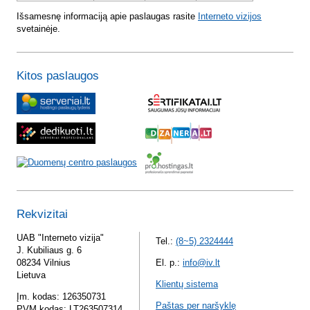
Išsamesnę informaciją apie paslaugas rasite
Interneto vizijos
svetainėje.
Kitos paslaugos
Rekvizitai
UAB "Interneto vizija"
Tel.:
(8~5) 2324444
J. Kubiliaus g. 6
08234 Vilnius
El. p.:
info@iv.lt
Lietuva
Klientų sistema
Įm. kodas: 126350731
Paštas per naršyklę
PVM kodas: LT263507314