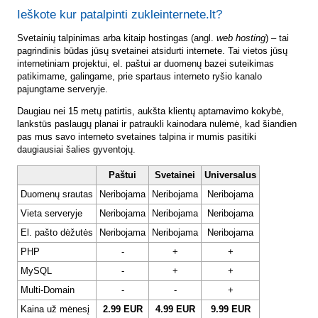
Ieškote kur patalpinti zukleinternete.lt?
Svetainių talpinimas arba kitaip hostingas (angl.
web hosting
) – tai
pagrindinis būdas jūsų svetainei atsidurti internete. Tai vietos jūsų
internetiniam projektui, el. paštui ar duomenų bazei suteikimas
patikimame, galingame, prie spartaus interneto ryšio kanalo
pajungtame serveryje.
Daugiau nei 15 metų patirtis, aukšta klientų aptarnavimo kokybė,
lankstūs paslaugų planai ir patraukli kainodara nulėmė, kad šiandien
pas mus savo interneto svetaines talpina ir mumis pasitiki
daugiausiai šalies gyventojų.
Paštui
Svetainei
Universalus
Duomenų srautas
Neribojama
Neribojama
Neribojama
Vieta serveryje
Neribojama
Neribojama
Neribojama
El. pašto dėžutės
Neribojama
Neribojama
Neribojama
PHP
-
+
+
MySQL
-
+
+
Multi-Domain
-
-
+
Kaina už mėnesį
2.99 EUR
4.99 EUR
9.99 EUR