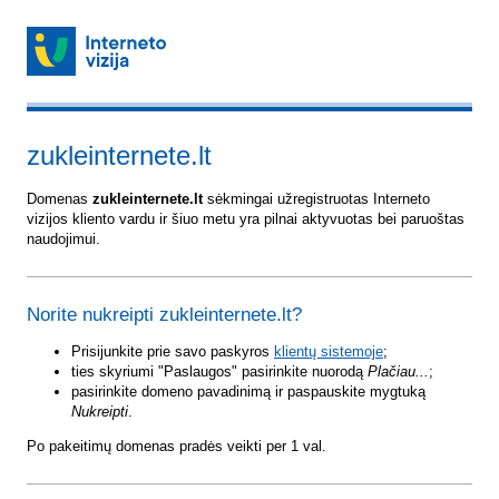
zukleinternete.lt
Domenas
zukleinternete.lt
sėkmingai užregistruotas Interneto
vizijos kliento vardu ir šiuo metu yra pilnai aktyvuotas bei paruoštas
naudojimui.
Norite nukreipti zukleinternete.lt?
Prisijunkite prie savo paskyros
klientų sistemoje
;
ties skyriumi "Paslaugos" pasirinkite nuorodą
Plačiau...
;
pasirinkite domeno pavadinimą ir paspauskite mygtuką
Nukreipti
.
Po pakeitimų domenas pradės veikti per 1 val.