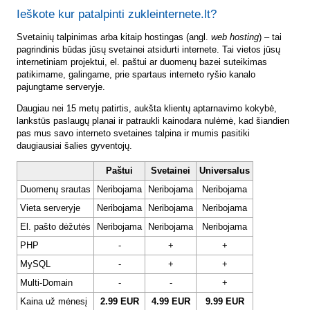
Ieškote kur patalpinti zukleinternete.lt?
Svetainių talpinimas arba kitaip hostingas (angl.
web hosting
) – tai
pagrindinis būdas jūsų svetainei atsidurti internete. Tai vietos jūsų
internetiniam projektui, el. paštui ar duomenų bazei suteikimas
patikimame, galingame, prie spartaus interneto ryšio kanalo
pajungtame serveryje.
Daugiau nei 15 metų patirtis, aukšta klientų aptarnavimo kokybė,
lankstūs paslaugų planai ir patraukli kainodara nulėmė, kad šiandien
pas mus savo interneto svetaines talpina ir mumis pasitiki
daugiausiai šalies gyventojų.
Paštui
Svetainei
Universalus
Duomenų srautas
Neribojama
Neribojama
Neribojama
Vieta serveryje
Neribojama
Neribojama
Neribojama
El. pašto dėžutės
Neribojama
Neribojama
Neribojama
PHP
-
+
+
MySQL
-
+
+
Multi-Domain
-
-
+
Kaina už mėnesį
2.99 EUR
4.99 EUR
9.99 EUR