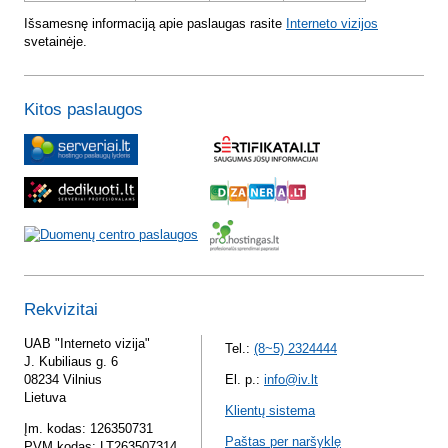
Išsamesnę informaciją apie paslaugas rasite
Interneto vizijos
svetainėje.
Kitos paslaugos
Rekvizitai
UAB "Interneto vizija"
Tel.:
(8~5) 2324444
J. Kubiliaus g. 6
08234 Vilnius
El. p.:
info@iv.lt
Lietuva
Klientų sistema
Įm. kodas: 126350731
Paštas per naršyklę
PVM kodas: LT263507314