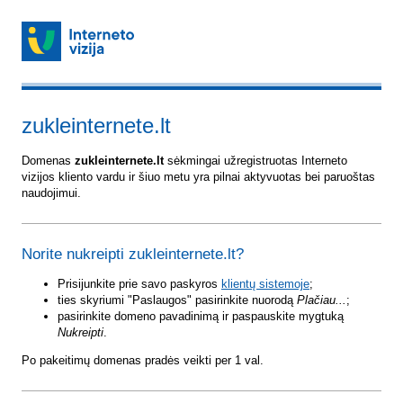
zukleinternete.lt
Domenas
zukleinternete.lt
sėkmingai užregistruotas Interneto
vizijos kliento vardu ir šiuo metu yra pilnai aktyvuotas bei paruoštas
naudojimui.
Norite nukreipti zukleinternete.lt?
Prisijunkite prie savo paskyros
klientų sistemoje
;
ties skyriumi "Paslaugos" pasirinkite nuorodą
Plačiau...
;
pasirinkite domeno pavadinimą ir paspauskite mygtuką
Nukreipti
.
Po pakeitimų domenas pradės veikti per 1 val.